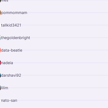
vies
pommommam
tallkid3421
thegoldenbright
data-beatle
nadeia
darshavi92
lilim
nato-san