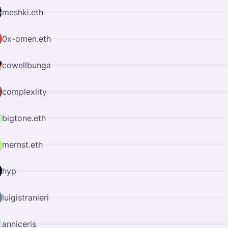
meshki.eth
0x-omen.eth
cowellbunga
complexlity
bigtone.eth
mernst.eth
hyp
luigistranieri
anniceris