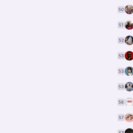
50
51
52
53
53
53
56
57
57