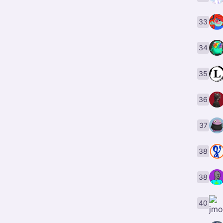
33
34
35
36
37
38
38
40