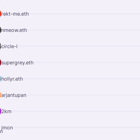
rekt-me.eth
nmeow.eth
circle-l
supergrey.eth
hollyr.eth
arjantupan
2km
jmon