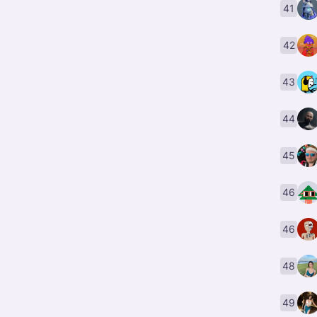
41
42
43
44
45
46
46
48
49