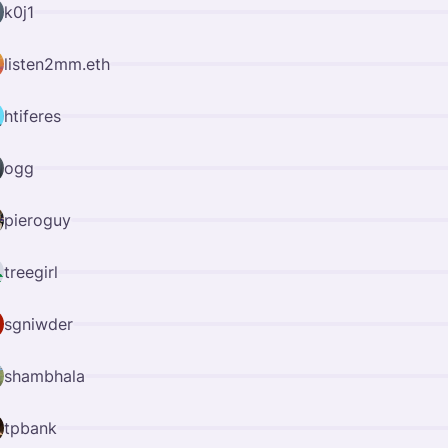
k0j1
listen2mm.eth
htiferes
ogg
pieroguy
treegirl
sgniwder
shambhala
tpbank