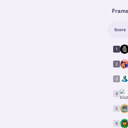
Fram
Score
1
2
3
4
5
6