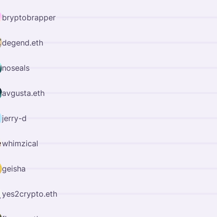
bryptobrapper
degend.eth
noseals
avgusta.eth
jerry-d
whimzical
geisha
yes2crypto.eth