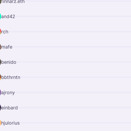
finnarz.eth
and42
rch
mafe
benido
bbthrntn
ajrony
einbard
hjulorius