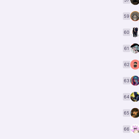
59
60
61
62
63
64
65
66