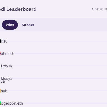
edl
Leaderboard
2026-0
Wins
Streaks
ds8
ahn.eth
frdysk
klusya
sub
ogerpon.eth